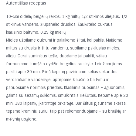
Autentiškas receptas
10-čiai didelių beigelių reikės: 1 kg miltų, 1/2 stiklinės aliejaus, 1/2
stiklinės vandens, žiupsnelio druskos, šaukštelio cukraus,
kiaušinio baltymo, 0,25 kg mielių.
Mieles užpilame cukrumi ir palaikome šiltai, kol pakils. Maišome
miltus su druska ir šiltu vandeniu, supilame pakilusias mieles,
aliejų. Gerai suminkius tešlą, duodame jai pakilti, vėliau
formuojame kumščio dydžio beigelius su skyle. Leidžiam jiems
pakilti apie 30 min. Prieš kepimą paviriname kelias sekundes
verdančiame vandenyje, aptepame kiaušinio baltymu ir
papuošiame norimais priedais. Klasikinis puošimas – aguonomis,
galima su sezamų sėklomis, smulkintais riešutais. Kepame apie 20
min. 180 laipsnių įkaitintoje orkaitėje. Dar šiltus pjauname skersai,
tepame kreminiu sūriu, taip pat rekomenduojame – su braškių ar
mėlynių uogiene.