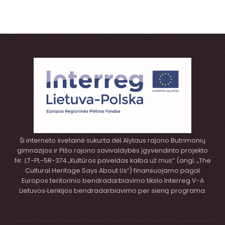
Ši interneto svetainė sukurta dėl Alytaus rajono Butrimonių
gimnazijos ir Pišo rajono savivaldybės įgyvendinto projekto
Nr. LT-PL-5R-374 „Kultūros paveldas kalba už mus“ (angl. „The
Cultural Heritage Says About Us“) finansuojamo pagal
Europos teritorinio bendradarbiavimo tikslo Interreg V-A
Lietuvos‑Lenkijos bendradarbiavimo per sieną programa.