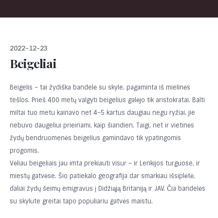
2022-12-23
Beigeliai
Beigelis – tai žydiška bandelė su skyle, pagaminta iš mielinės
tešlos. Prieš 400 metų valgyti beigelius galėjo tik aristokratai. Balti
miltai tuo metu kainavo net 4–5 kartus daugiau negu ryžiai, jie
nebuvo daugeliui prieinami, kaip šiandien. Taigi, net ir vietinės
žydų bendruomenės beigelius gamindavo tik ypatingomis
progomis.
Vėliau beigeliais jau imta prekiauti visur – ir Lenkijos turguose, ir
miestų gatvėse. Šio patiekalo geografija dar smarkiau išsiplėtė,
daliai žydų šeimų emigravus į Didžiąją Britaniją ir JAV. Čia bandelės
su skylute greitai tapo populiariu gatvės maistu.