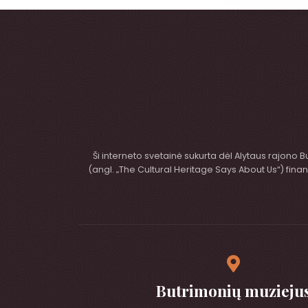
Ši interneto svetainė sukurta dėl Alytaus rajono 
(angl. „The Cultural Heritage Says About Us“) fi
Butrimonių muzieju