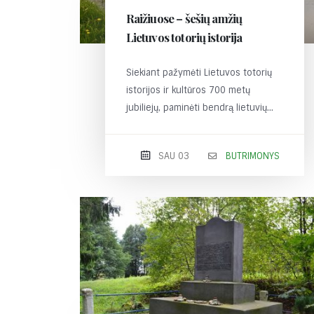
Raižiuose – šešių amžių
Lietuvos totorių istorija
Siekiant pažymėti Lietuvos totorių
istorijos ir kultūros 700 metų
jubiliejų, paminėti bendrą lietuvių...
SAU 03
BUTRIMONYS