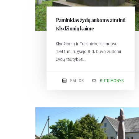
Paminklas žydų aukoms atminti
Klydžionių kaime
Klydžionių ir Trakininkų kaimuose
1941 m. rugsėjo 9 d. buvo žudomi
žydų tautybės...
SAU 03
BUTRIMONYS