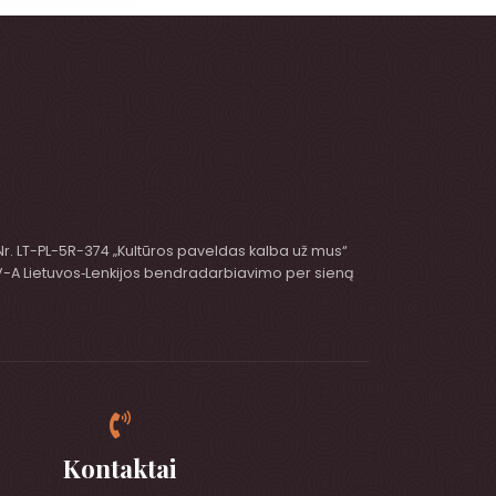
 Nr. LT-PL-5R-374 „Kultūros paveldas kalba už mus“
 V-A Lietuvos‑Lenkijos bendradarbiavimo per sieną
Kontaktai