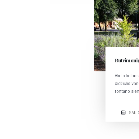
Butrimonių
Akrilo kolbo
didžiulis va
fontano sien
SAU 