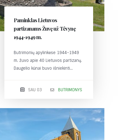
Paminklas Lietuvos
partizanams Žuvę už Tėvynę
1944-1949 m.
Butrimonių apylinkėse 1944–1949
m. žuvo apie 40 Lietuvos partizanų.
Daugelio kūnai buvo išniekinti...
SAU 03
BUTRIMONYS