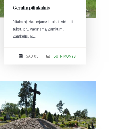
Gerulių piliakalnis
Piliakalnį, datuojamą I tūkst. vid. – II
tūkst. pr., vadinamą Zamkumi,
Zamkeliu, iš...
SAU 03
BUTRIMONYS