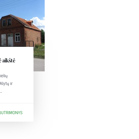
 aikštė
kelių
Alytų ir
..
BUTRIMONYS