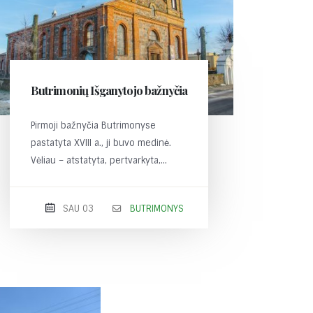
Butrimonių Išganytojo bažnyčia
Pirmoji bažnyčia Butrimonyse
pastatyta XVIII a., ji buvo medinė.
Vėliau – atstatyta, pertvarkyta,...
SAU 03
BUTRIMONYS