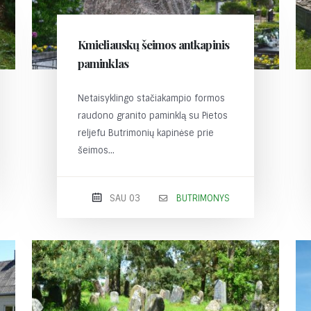
Kmieliauskų šeimos antkapinis
paminklas
Netaisyklingo stačiakampio formos
raudono granito paminklą su Pietos
reljefu Butrimonių kapinėse prie
šeimos...
SAU 03
BUTRIMONYS