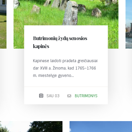
Butrimonių žydų senosios
kapinės
Kapinėse laidoti pradėta greičiausiai
dar XVIII a. Žinoma, kad 1765–1766
m. miestelyje gyveno...
SAU 03
BUTRIMONYS