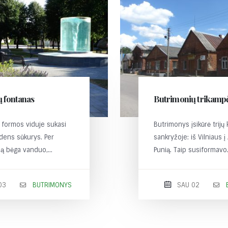
 fontanas
Butrimonių trikampė
s formos viduje sukasi
Butrimonys įsikūrė trijų 
ndens sūkurys. Per
sankryžoje: iš Vilniaus į 
ą bėga vanduo,...
Punią. Taip susiformavo.
03
BUTRIMONYS
SAU 02