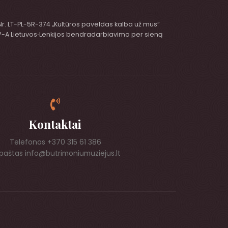
 Nr. LT-PL-5R-374 „Kultūros paveldas kalba už mus“
 V-A Lietuvos‑Lenkijos bendradarbiavimo per sieną
Kontaktai
Telefonas +370 315 61 386
. paštas info@butrimoniumuziejus.lt