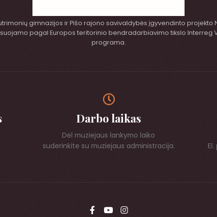
Butrimonių gimnazijos ir Pišo rajono savivaldybės įgyvendinto projekto
nansuojamo pagal Europos teritorinio bendradarbiavimo tikslo Interreg
programa.
s
Darbo laikas
Dėl muziejaus lankymo laiko
suderinkite su muziejaus administracija.
El