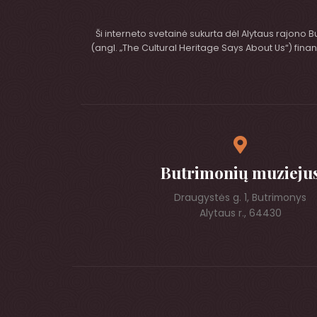
Ši interneto svetainė sukurta dėl Alytaus rajono 
(angl. „The Cultural Heritage Says About Us“) fi
Butrimonių muzieju
Draugystės g. 1, Butrimonys
Alytaus r., 64430