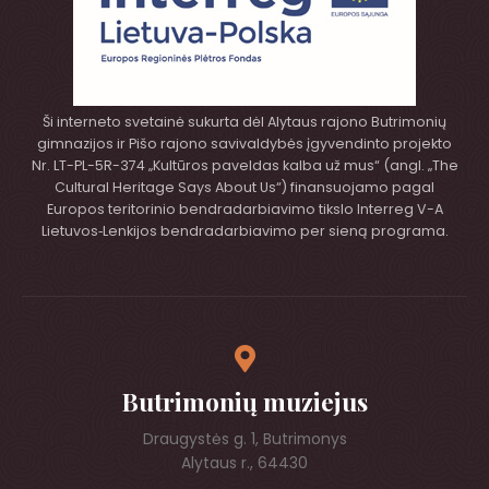
Ši interneto svetainė sukurta dėl Alytaus rajono Butrimonių
gimnazijos ir Pišo rajono savivaldybės įgyvendinto projekto
Nr. LT-PL-5R-374 „Kultūros paveldas kalba už mus“ (angl. „The
Cultural Heritage Says About Us“) finansuojamo pagal
Europos teritorinio bendradarbiavimo tikslo Interreg V-A
Lietuvos‑Lenkijos bendradarbiavimo per sieną programa.
Butrimonių muziejus
Draugystės g. 1, Butrimonys
Alytaus r., 64430