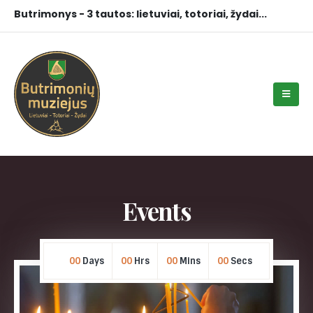
Butrimonys - 3 tautos: lietuviai, totoriai, žydai...
Events
00
Days
00
Hrs
00
Mins
00
Secs