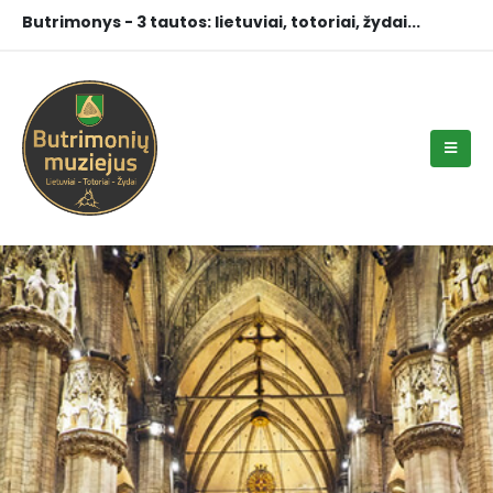
Butrimonys - 3 tautos: lietuviai, totoriai, žydai...