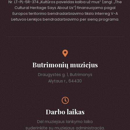
Nr. LT-PL-5R-374 „Kultūros paveldas kalba už mus“ (angl. „The
Cultural Heritage Says About Us“) finansuojamo pagal
Europos teritorinio bendradarbiavimo tikslo Interreg V-A
Lietuvos‑Lenkijos bendradarbiavimo per sieną programa.
Butrimonių muziejus
Draugystės g. 1, Butrimonys
Alytaus r., 64430
Darbo laikas
Dėl muziejaus lankymo laiko
suderinkite su muziejaus administracija.