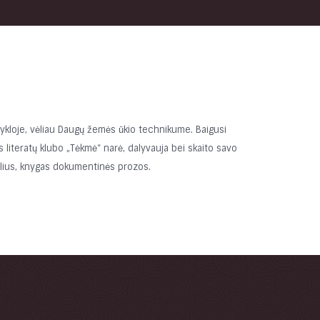
kykloje, vėliau Daugų žemės ūkio technikume. Baigusi
 literatų klubo „Tėkmė“ narė, dalyvauja bei skaito savo
nėlius, knygas dokumentinės prozos.