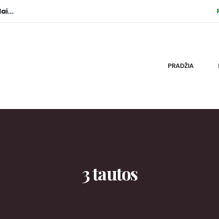
ai...
PRADŽIA
3 tautos