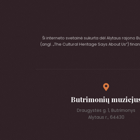
Ši interneto svetainė sukurta dėl Alytaus rajono 
(angl. „The Cultural Heritage Says About Us“) fi
Butrimonių muzieju
Draugystės g. 1, Butrimonys
Alytaus r., 64430