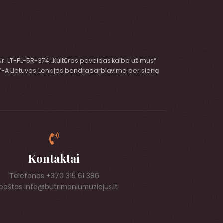
 Nr. LT-PL-5R-374 „Kultūros paveldas kalba už mus“
 V-A Lietuvos‑Lenkijos bendradarbiavimo per sieną
Kontaktai
Telefonas +370 315 61 386
. paštas info@butrimoniumuziejus.lt