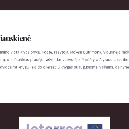
liauskienė
mimo vieta Klydžionys). Poetė, rašytoja. Mokėsi Butrimonių vidurinėje mo
 o eilėraščius pradėjo rašyti dar vaikystėje. Poetė yra Alytaus apskrities
et dvidešimt knygų. Išleido eilėraščių knygas suaugusiems, vaikams, dainy