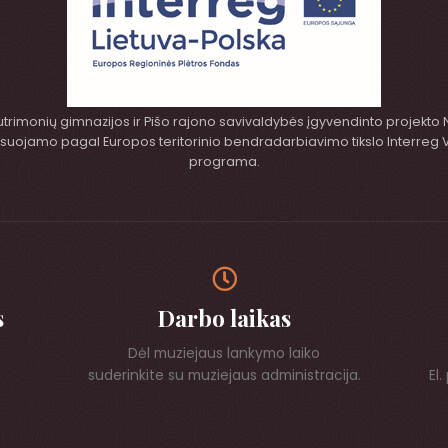
Butrimonių gimnazijos ir Pišo rajono savivaldybės įgyvendinto projekto
nansuojamo pagal Europos teritorinio bendradarbiavimo tikslo Interreg
programa.
s
Darbo laikas
Dėl muziejaus lankymo laiko
suderinkite su muziejaus administracija.
El