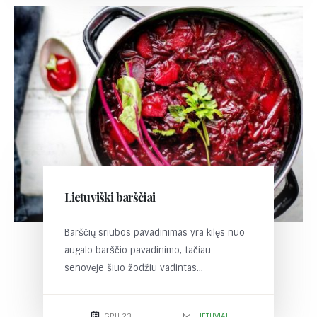
Lietuviški barščiai
Barščių sriubos pavadinimas yra kilęs nuo
augalo barščio pavadinimo, tačiau
senovėje šiuo žodžiu vadintas...
GRU 23
LIETUVIAI