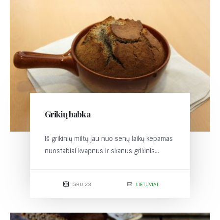
Grikių babka
Iš grikinių miltų jau nuo senų laikų kepamas
nuostabiai kvapnus ir skanus grikinis...
GRU 23
LIETUVIAI