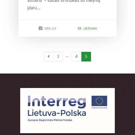
atmaina – šaltais virtinukais su mėlynių
įdaru....
GRU 23
LIETUVIAI
…
1
4
5