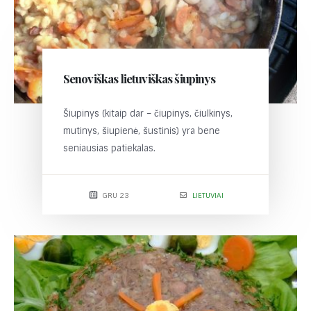
Senoviškas lietuviškas šiupinys
Šiupinys (kitaip dar – čiupinys, čiulkinys,
mutinys, šiupienė, šustinis) yra bene
seniausias patiekalas.
GRU 23
LIETUVIAI