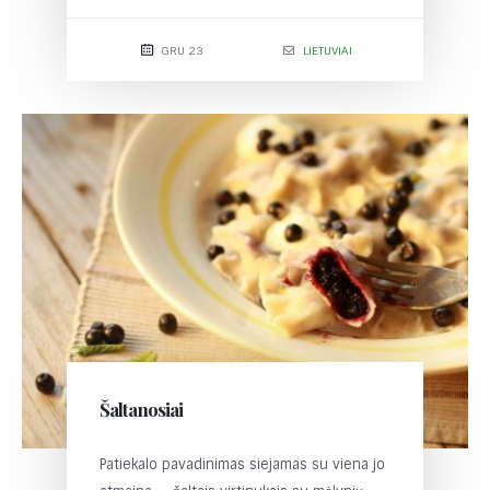
GRU 23
LIETUVIAI
Šaltanosiai
Patiekalo pavadinimas siejamas su viena jo