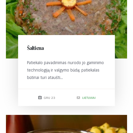
Šaltiena
Patiekalo pavadinimas nurodo jo gaminimo
technologiją ir valgymo būdą: patiekalas
būtinai turi ataušti...
GRU 23
LIETUVIAI