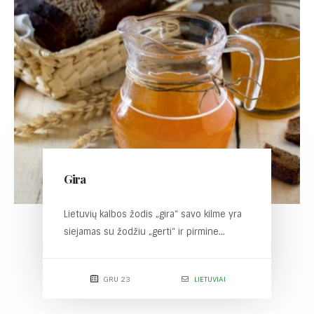
Gira
Lietuvių kalbos žodis „gira“ savo kilme yra
siejamas su žodžiu „gerti“ ir pirmine...
GRU 23
LIETUVIAI