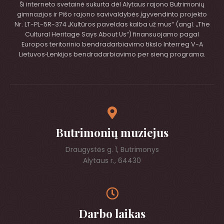
Ši interneto svetainė sukurta dėl Alytaus rajono Butrimonių
gimnazijos ir Pišo rajono savivaldybės įgyvendinto projekto
Nr. LT-PL-5R-374 „Kultūros paveldas kalba už mus“ (angl. „The
Cultural Heritage Says About Us“) finansuojamo pagal
Europos teritorinio bendradarbiavimo tikslo Interreg V-A
Lietuvos‑Lenkijos bendradarbiavimo per sieną programa.
Butrimonių muziejus
Draugystės g. 1, Butrimonys
Alytaus r., 64430
Darbo laikas