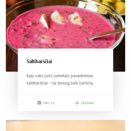
Šaltibarščiai
Kaip sako pats patiekalo pavadinimas,
šaltibarščiai – tai tiesiog šalti barščiai.
GRU 23
LIETUVIAI